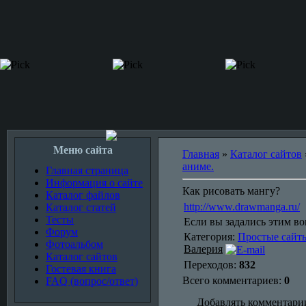
Меню сайта
Главная
»
Каталог сайтов
аниме.
Главная страница
Информация о сайте
Как рисовать мангу?
Каталог файлов
http://www.drawmanga.ru/
Каталог статей
Тесты
Если вы задались этим воп
Форум
Категория:
Простые сайты
Фотоальбом
Валерия
Каталог сайтов
Переходов:
832
Гостевая книга
Всего комментариев:
0
FAQ (вопрос/ответ)
Добавлять комментарии