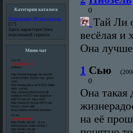
0
Категории каталога
Тай Ли 
Персонажи Мультсериала
[17]
Здесь характеристики
весёлая и 
персонажей сериала
Она лучше
Мини-чат
1
Сью
(200
0
Она такая 
жизнерадо
на её прош
понятно то