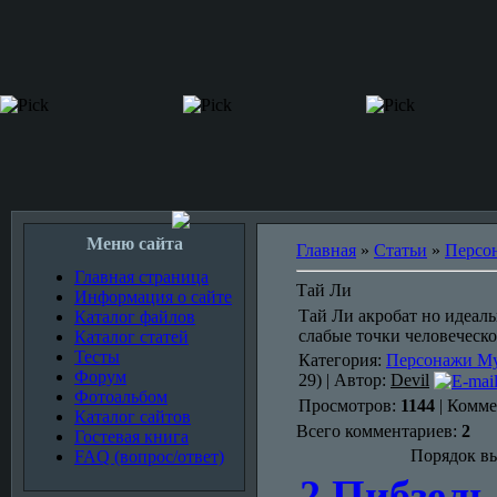
Меню сайта
Главная
»
Статьи
»
Персо
Главная страница
Тай Ли
Информация о сайте
Тай Ли акробат но идеаль
Каталог файлов
слабые точки человеческо
Каталог статей
Тесты
Категория:
Персонажи Му
Форум
29) | Автор:
Devil
Фотоальбом
Просмотров:
1144
| Комм
Каталог сайтов
Всего комментариев:
2
Гостевая книга
Порядок вы
FAQ (вопрос/ответ)
2
Пибзель