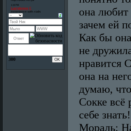
она любит
зачем ей п
Как бы она
не дружила
300
нравится С
она на нег
думаю, что
Сокке всё 
себе знать!
Мораль: Н